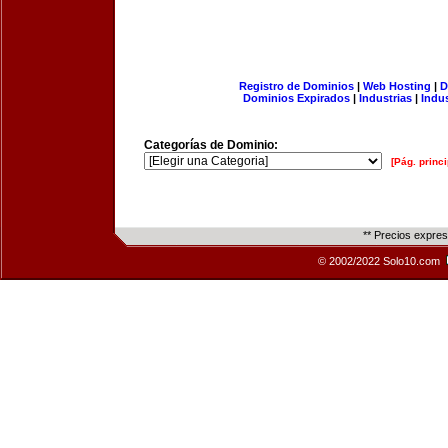
Registro de Dominios
|
Web Hosting
|
D
Dominios Expirados
|
Industrias
|
Indu
Categorías de Dominio:
[Pág. princi
** Precios expre
© 2002/2022 Solo10.com