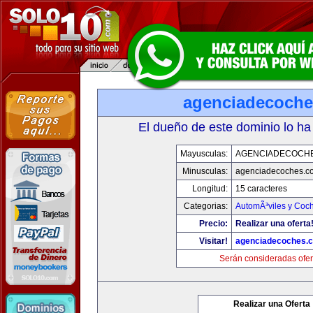
agenciadecoch
El dueño de este dominio lo ha
Mayusculas:
AGENCIADECOCH
Minusculas:
agenciadecoches.c
Longitud:
15 caracteres
Categorias:
AutomÃ³viles y Coc
Precio:
Realizar una oferta
Visitar!
agenciadecoches.
Serán consideradas ofer
Realizar una Oferta