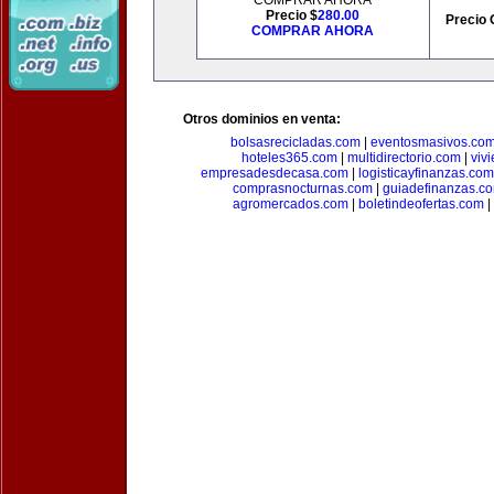
COMPRAR AHORA
Precio $
280.00
Precio 
COMPRAR AHORA
Otros dominios en venta:
bolsasrecicladas.com
|
eventosmasivos.co
hoteles365.com
|
multidirectorio.com
|
viv
empresadesdecasa.com
|
logisticayfinanzas.com
comprasnocturnas.com
|
guiadefinanzas.c
agromercados.com
|
boletindeofertas.com
|