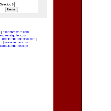
Ofrecido $
m
|
expohardware.com
|
iendaenalquiler.com
|
|
prestamoenefectivo.com
|
om
|
miamiventas.com
|
capacitandonos.com
|