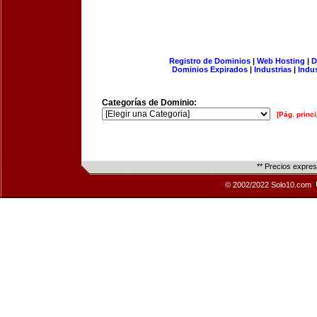
Registro de Dominios
|
Web Hosting
|
D
Dominios Expirados
|
Industrias
|
Indu
Categorías de Dominio:
[Pág. princi
** Precios expre
© 2002/2022 Solo10.com