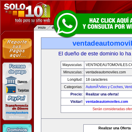
ventadeautomovi
El dueño de este dominio lo ha
Mayusculas:
VENTADEAUTOMOVILES.C
Minusculas:
ventadeautomoviles.com
Longitud:
18 caracteres
Categorias:
AutomÃ³viles y Coches
,
Vent
Precio:
Realizar una oferta!
Visitar!
ventadeautomoviles.com
Serán consideradas ofer
Realizar una Oferta