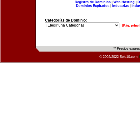
Registro de Dominios
|
Web Hosting
|
D
Dominios Expirados
|
Industrias
|
Indu
Categorías de Dominio:
[Pág. princi
** Precios expre
© 2002/2022 Solo10.com