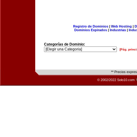
Registro de Dominios
|
Web Hosting
|
D
Dominios Expirados
|
Industrias
|
Indu
Categorías de Dominio:
[Pág. princi
** Precios expre
© 2002/2022 Solo10.com