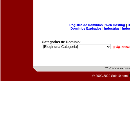
Registro de Dominios
|
Web Hosting
|
D
Dominios Expirados
|
Industrias
|
Indu
Categorías de Dominio:
[Pág. princi
** Precios expre
© 2002/2022 Solo10.com