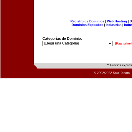
Registro de Dominios
|
Web Hosting
|
D
Dominios Expirados
|
Industrias
|
Indu
Categorías de Dominio:
[Pág. princi
** Precios expre
© 2002/2022 Solo10.com