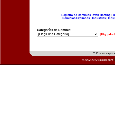
Registro de Dominios
|
Web Hosting
|
D
Dominios Expirados
|
Industrias
|
Indu
Categorías de Dominio:
[Pág. princi
** Precios expre
© 2002/2022 Solo10.com