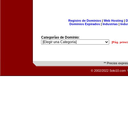
Registro de Dominios
|
Web Hosting
|
D
Dominios Expirados
|
Industrias
|
Indu
Categorías de Dominio:
[Pág. princi
** Precios expre
© 2002/2022 Solo10.com