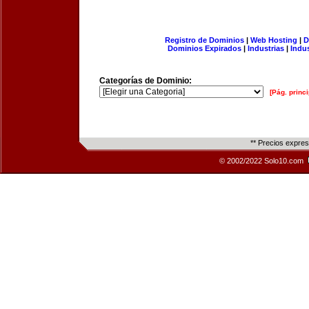
Registro de Dominios
|
Web Hosting
|
D
Dominios Expirados
|
Industrias
|
Indu
Categorías de Dominio:
[Pág. princi
** Precios expre
© 2002/2022 Solo10.com