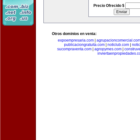
Precio Ofrecido $
Otros dominios en venta:
expoempresaria.com
|
agrupacioncomercial.co
publicaciongratuita.com
|
noticlub.com
|
noti
sucompraventa.com
|
agropymes.com
|
construv
inviertaenpropiedades.