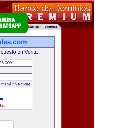
ales.com
 puesto en Venta
ES.COM
m
ormaciÃ³n y Noticias
om
tas