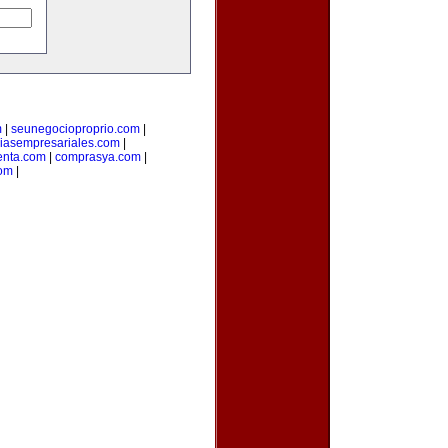
m
|
seunegocioproprio.com
|
ciasempresariales.com
|
enta.com
|
comprasya.com
|
com
|