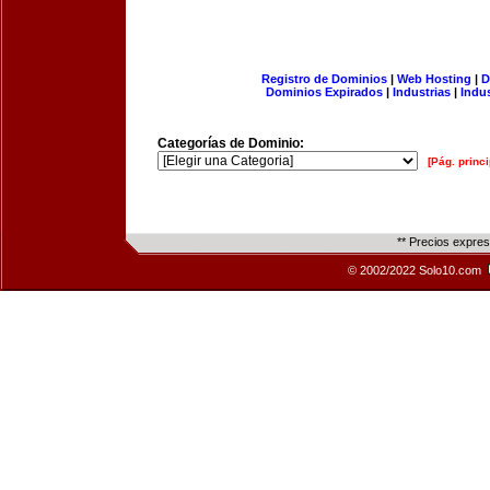
Registro de Dominios
|
Web Hosting
|
D
Dominios Expirados
|
Industrias
|
Indu
Categorías de Dominio:
[Pág. princi
** Precios expre
© 2002/2022 Solo10.com