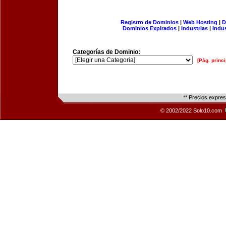
Registro de Dominios
|
Web Hosting
|
D
Dominios Expirados
|
Industrias
|
Indu
Categorías de Dominio:
[Pág. princi
** Precios expre
© 2002/2022 Solo10.com