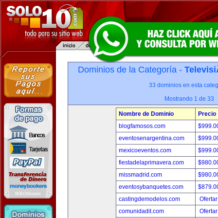
Dominios de la Categoría -
Televis
33 dominios en esta categ
Mostrando 1 de 33
Nombre de Dominio
Precio
blogfamosos.com
$999.
eventosenargentina.com
$999.
mexicoeventos.com
$999.
fiestadelaprimavera.com
$980.
missmadrid.com
$980.
eventosybanquetes.com
$879.
castingdemodelos.com
Ofertar
comunidadit.com
Ofertar