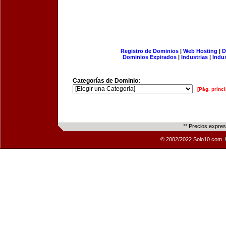
Registro de Dominios
|
Web Hosting
|
D
Dominios Expirados
|
Industrias
|
Indu
Categorías de Dominio:
[Pág. princi
** Precios expre
© 2002/2022 Solo10.com