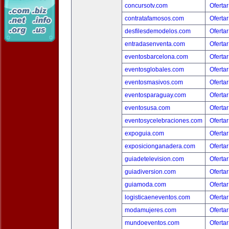
concursotv.com
Ofertar
contratafamosos.com
Ofertar
desfilesdemodelos.com
Ofertar
entradasenventa.com
Ofertar
eventosbarcelona.com
Ofertar
eventosglobales.com
Ofertar
eventosmasivos.com
Ofertar
eventosparaguay.com
Ofertar
eventosusa.com
Ofertar
eventosycelebraciones.com
Ofertar
expoguia.com
Ofertar
exposicionganadera.com
Ofertar
guiadetelevision.com
Ofertar
guiadiversion.com
Ofertar
guiamoda.com
Ofertar
logisticaeneventos.com
Ofertar
modamujeres.com
Ofertar
mundoeventos.com
Ofertar