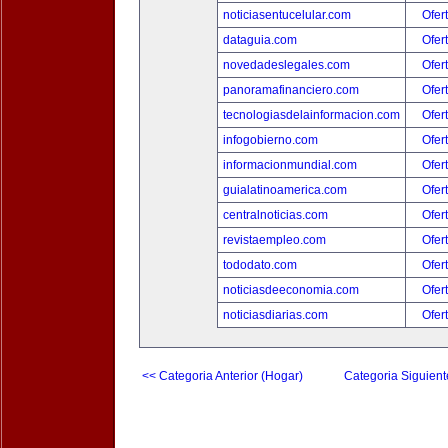
noticiasentucelular.com
Ofer
dataguia.com
Ofer
novedadeslegales.com
Ofer
panoramafinanciero.com
Ofer
tecnologiasdelainformacion.com
Ofer
infogobierno.com
Ofer
informacionmundial.com
Ofer
guialatinoamerica.com
Ofer
centralnoticias.com
Ofer
revistaempleo.com
Ofer
tododato.com
Ofer
noticiasdeeconomia.com
Ofer
noticiasdiarias.com
Ofer
<< Categoria Anterior (Hogar)
Categoria Siguient