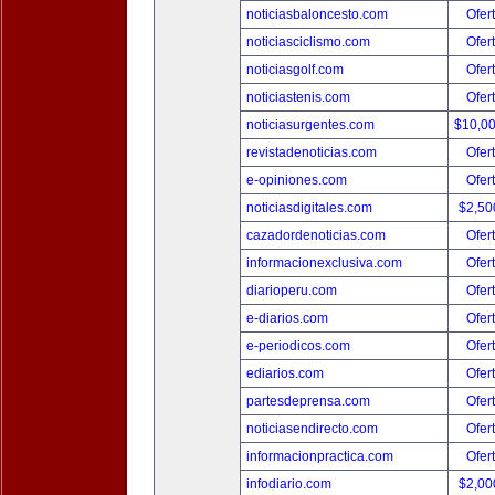
noticiasbaloncesto.com
Ofer
noticiasciclismo.com
Ofer
noticiasgolf.com
Ofer
noticiastenis.com
Ofer
noticiasurgentes.com
$10,0
revistadenoticias.com
Ofer
e-opiniones.com
Ofer
noticiasdigitales.com
$2,50
cazadordenoticias.com
Ofer
informacionexclusiva.com
Ofer
diarioperu.com
Ofer
e-diarios.com
Ofer
e-periodicos.com
Ofer
ediarios.com
Ofer
partesdeprensa.com
Ofer
noticiasendirecto.com
Ofer
informacionpractica.com
Ofer
infodiario.com
$2,00