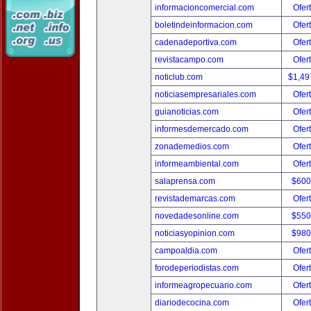
informacioncomercial.com
Ofer
boletindeinformacion.com
Ofer
cadenadeportiva.com
Ofer
revistacampo.com
Ofer
noticlub.com
$1,49
noticiasempresariales.com
Ofer
guianoticias.com
Ofer
informesdemercado.com
Ofer
zonademedios.com
Ofer
informeambiental.com
Ofer
salaprensa.com
$600
revistademarcas.com
Ofer
novedadesonline.com
$550
noticiasyopinion.com
$980
campoaldia.com
Ofer
forodeperiodistas.com
Ofer
informeagropecuario.com
Ofer
diariodecocina.com
Ofer