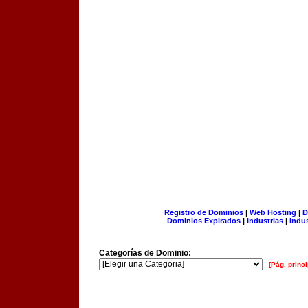
Registro de Dominios
|
Web Hosting
|
D
Dominios Expirados
|
Industrias
|
Indu
Categorías de Dominio:
[Pág. princi