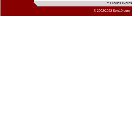
** Precios expre
© 2002/2022 Solo10.com