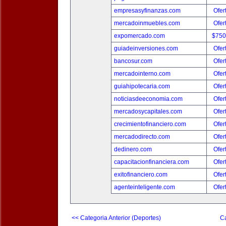
empresasyfinanzas.com
Ofer
mercadoinmuebles.com
Ofer
expomercado.com
$750
guiadeinversiones.com
Ofer
bancosur.com
Ofer
mercadointerno.com
Ofer
guiahipotecaria.com
Ofer
noticiasdeeconomia.com
Ofer
mercadosycapitales.com
Ofer
crecimientofinanciero.com
Ofer
mercadodirecto.com
Ofer
dedinero.com
Ofer
capacitacionfinanciera.com
Ofer
exitofinanciero.com
Ofer
agenteinteligente.com
Ofer
<< Categoria Anterior (Deportes)
Ca