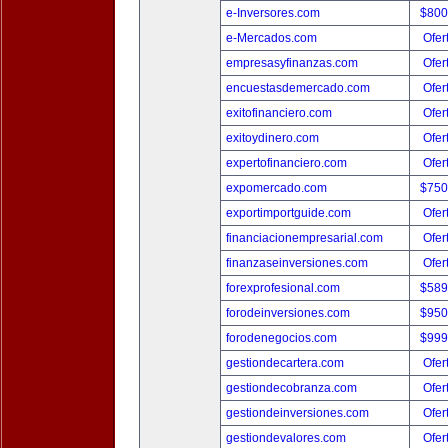
e-Inversores.com
$800
e-Mercados.com
Ofer
empresasyfinanzas.com
Ofer
encuestasdemercado.com
Ofer
exitofinanciero.com
Ofer
exitoydinero.com
Ofer
expertofinanciero.com
Ofer
expomercado.com
$750
exportimportguide.com
Ofer
financiacionempresarial.com
Ofer
finanzaseinversiones.com
Ofer
forexprofesional.com
$589
forodeinversiones.com
$950
forodenegocios.com
$999
gestiondecartera.com
Ofer
gestiondecobranza.com
Ofer
gestiondeinversiones.com
Ofer
gestiondevalores.com
Ofer