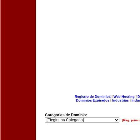
Registro de Dominios
|
Web Hosting
|
D
Dominios Expirados
|
Industrias
|
Indu
Categorías de Dominio:
[Pág. princi