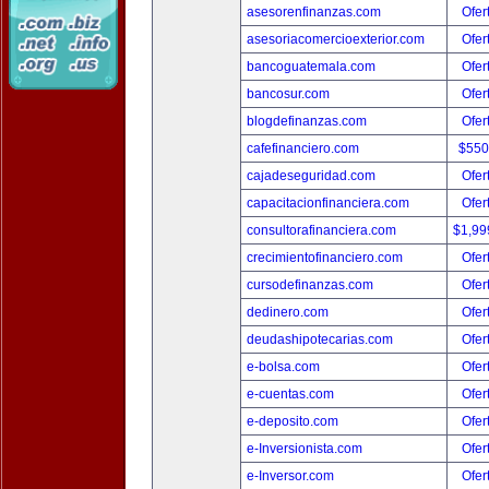
asesorenfinanzas.com
Ofer
asesoriacomercioexterior.com
Ofer
bancoguatemala.com
Ofer
bancosur.com
Ofer
blogdefinanzas.com
Ofer
cafefinanciero.com
$550
cajadeseguridad.com
Ofer
capacitacionfinanciera.com
Ofer
consultorafinanciera.com
$1,99
crecimientofinanciero.com
Ofer
cursodefinanzas.com
Ofer
dedinero.com
Ofer
deudashipotecarias.com
Ofer
e-bolsa.com
Ofer
e-cuentas.com
Ofer
e-deposito.com
Ofer
e-Inversionista.com
Ofer
e-Inversor.com
Ofer